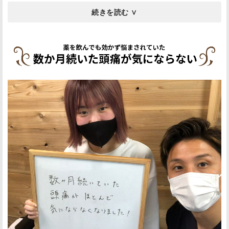
病院ではそこからの進展がなく、診察も短時間…。
このまま薬を服用し続けるだけではダメだと思い、整体
院樹さんに伺いました。
中村先生は、初回はもちろん毎回の施術の際にもしっか
りお話を聞いてくださり、素人の私にも分かりやすい言
葉で説明をしてくださるので安心して任せることできま
す。
他にも整体院は通院したことがありましたが、こんなに
しっかり分かりやすく説明してくれた先生は初めてで
す。
１回目の施術後から息苦しさが軽減し、その後回数を重
ねるにつれどんどん楽になっていきました。