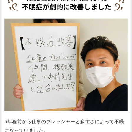
もう半ばあきらめていましたが、こちらをネットでたま
たま見つけ通うことにしました。
施術後は回数を重ねるにつれて、外出の頻度も少しずつ
増えていき、大好きな運動も軽くはできるようになり、
気持ち的にもリフレッシュしやすくなりました。
また、睡眠もたっぷり取れて質も良くなった気がしま
す。
私はリラックス不足ですが、雰囲気や治療によってその
日は眠くなってしまうほどリラックスすることができま
す。
精神科へ行く前(薬を飲む前)に一度、中村先生に見ても
5年程前から仕事のプレッシャーと多忙さによって不眠
らうのも手です！
になっていました。