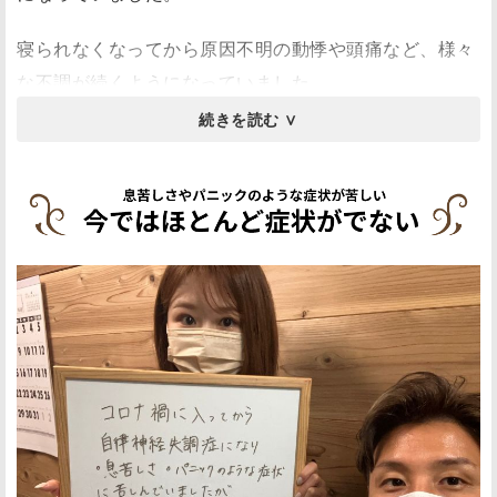
寝られなくなってから原因不明の動悸や頭痛など、様々
な不調が続くようになっていました。
薬を使って多少は眠れていましたが、根本的に改善した
いと思い整体に通うことに。
４年間でいくつも整体院に通院しましたが思うような効
果は得られずで悩んでいたところ、知人の紹介で中村先
生のところへ。
中村先生に診てもらうようになってから症状が劇的に改
善しました。
もちろんすぐに良くなったわけではありませんが、施術
を受けるごとに変化を実感し、今では薬もやめることが