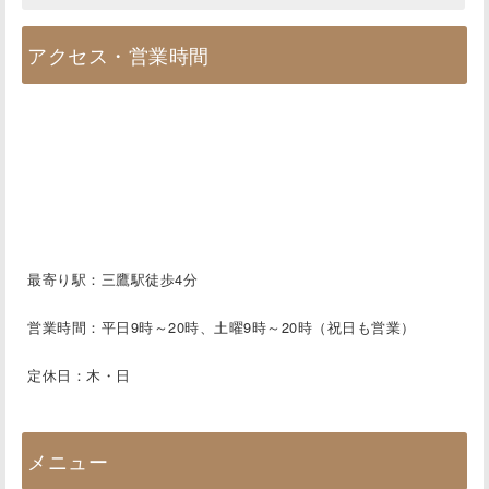
することができています！
アクセス・営業時間
最初は自律神経失調症の悩みで受診しましたが、今は
元々痛いなと思っていた膝や、脚の付け根も診て頂いて
います。
また自律神経失調症は体だけでなく、心の問題も深く関
係してくる病気ですが、そのような部分もヒアリングし
ていただいて、総合的に診ていただいています。
最寄り駅：三鷹駅徒歩4分
自律神経失調症が治らなくて悩んでいる人には本当にオ
営業時間：平日9時～20時、土曜9時～20時（祝日も営業）
ススメの先生です。
定休日：木・日
メニュー