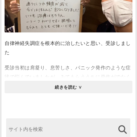
できました。
同じ整体でもこんなに違うものなのかと驚きました！症
状が改善したお陰で仕事のパフォーマンスも上がりまし
た。中村先生には感謝です。
自律神経失調症を根本的に治したいと思い、受診しまし
た
受診当初は肩凝り、息苦しさ、パニック発作のような症
状で悩んでいましたが、みてもらううちに発作がでなく
なり、息苦しさがなくなり、どんどん楽になっていきま
した！
いつもひとつひとつ丁寧に、こうなるために今から何を
します、ここの骨や筋肉の関係で~など説明しながら治
療してくださるので、納得して、心から安心してお任せ