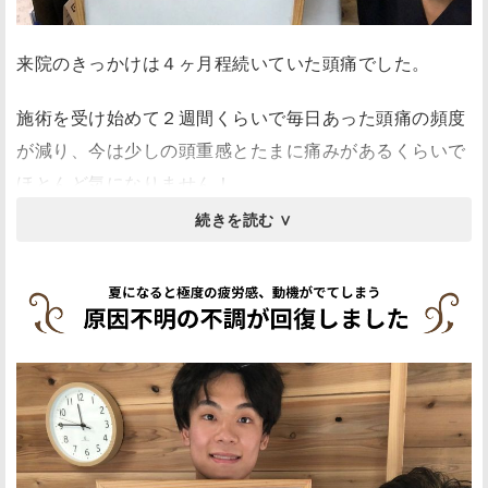
体全てを整えてくださるので、最近は胃腸の調子や便通
も良く様々な面で健康になっているように感じます！
来院のきっかけは４ヶ月程続いていた頭痛でした。
その場しのぎでなくしっかり体を良くしたい方におすす
施術を受け始めて２週間くらいで毎日あった頭痛の頻度
めの先生です！
が減り、今は少しの頭重感とたまに痛みがあるくらいで
ほとんど気になりません！
薬を飲んでも効かず毎日頭痛に悩まされていたため気持
ち的にも楽になりました。
中村先生は親身に話を聞いてくれてそれに合わせた施術
をして下さります。
頭痛等に悩んでいて何をしても改善されないという方は
一度行ってみることをおすすめします!