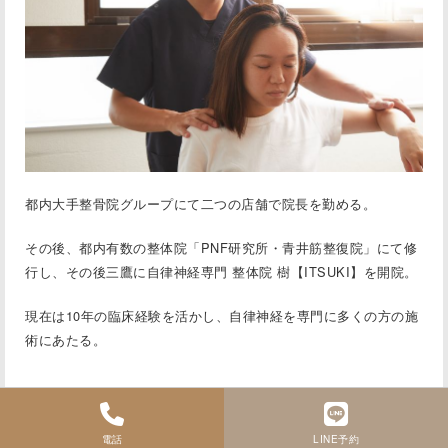
都内大手整骨院グループにて二つの店舗で院⻑を勤める。
その後、都内有数の整体院「PNF研究所・⻘井筋整復院」にて修
行し、その後三鷹に
自律神経専門 整体院 樹【ITSUKI】
を開院。
現在は10年の臨床経験を活かし、自律神経を専門に多くの方の施
術にあたる。
電話
LINE予約