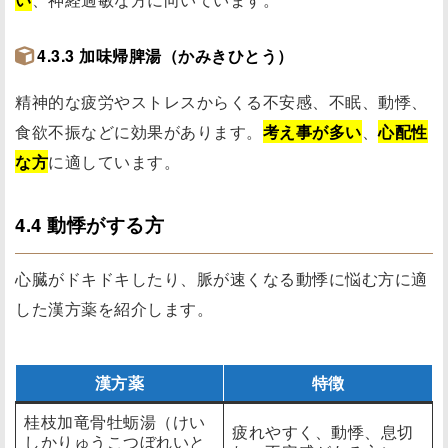
4.3.3 加味帰脾湯（かみきひとう）
精神的な疲労やストレスからくる不安感、不眠、動悸、
食欲不振などに効果があります。
考え事が多い
、
心配性
な方
に適しています。
4.4 動悸がする方
心臓がドキドキしたり、脈が速くなる動悸に悩む方に適
した漢方薬を紹介します。
漢方薬
特徴
桂枝加竜骨牡蛎湯（けい
疲れやすく、動悸、息切
しかりゅうこつぼれいと