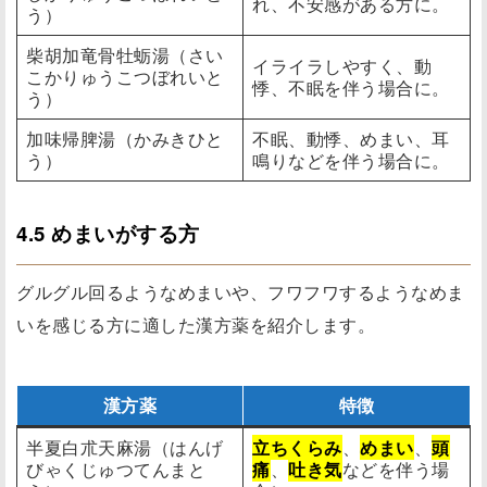
れ、不安感がある方に。
う）
柴胡加竜骨牡蛎湯（さい
イライラしやすく、動
こかりゅうこつぼれいと
悸、不眠を伴う場合に。
う）
加味帰脾湯（かみきひと
不眠、動悸、めまい、耳
う）
鳴りなどを伴う場合に。
4.5 めまいがする方
グルグル回るようなめまいや、フワフワするようなめま
いを感じる方に適した漢方薬を紹介します。
漢方薬
特徴
半夏白朮天麻湯（はんげ
立ちくらみ
、
めまい
、
頭
びゃくじゅつてんまと
痛
、
吐き気
などを伴う場