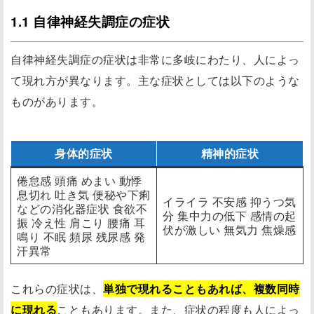
1.1 自律神経失調症の症状
自律神経失調症の症状は非常に多岐にわたり、人によっ
て現れ方が異なります。主な症状としては以下のような
ものがあります。
身体的症状
精神的症状
倦怠感 頭痛 めまい 動悸
息切れ 吐き気 便秘や下痢
イライラ 不安感 抑うつ気
などの消化器症状 食欲不
分 集中力の低下 感情の起
振 冷え性 肩こり 腰痛 耳
伏が激しい 無気力 焦燥感
鳴り 不眠 頻尿 残尿感 発
汗異常
これらの症状は、
単独で現れることもあれば、複数同時
に現れる
こともあります。また、症状の程度も人によっ