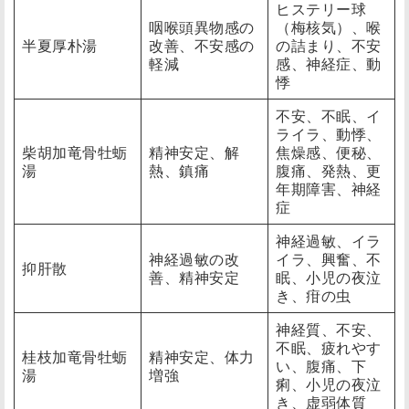
ヒステリー球
咽喉頭異物感の
（梅核気）、喉
半夏厚朴湯
改善、不安感の
の詰まり、不安
軽減
感、神経症、動
悸
不安、不眠、イ
ライラ、動悸、
柴胡加竜骨牡蛎
精神安定、解
焦燥感、便秘、
湯
熱、鎮痛
腹痛、発熱、更
年期障害、神経
症
神経過敏、イラ
神経過敏の改
イラ、興奮、不
抑肝散
善、精神安定
眠、小児の夜泣
き、疳の虫
神経質、不安、
不眠、疲れやす
桂枝加竜骨牡蛎
精神安定、体力
い、腹痛、下
湯
増強
痢、小児の夜泣
き、虚弱体質