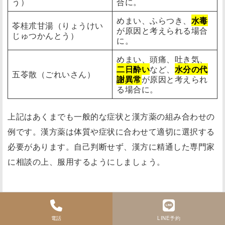
う）
合に。
めまい、ふらつき、
水毒
苓桂朮甘湯（りょうけい
が原因と考えられる場合
じゅつかんとう）
に。
めまい、頭痛、吐き気、
二日酔い
など、
水分の代
五苓散（ごれいさん）
謝異常
が原因と考えられ
る場合に。
上記はあくまでも一般的な症状と漢方薬の組み合わせの
例です。漢方薬は体質や症状に合わせて適切に選択する
必要があります。自己判断せず、漢方に精通した専門家
に相談の上、服用するようにしましょう。
5. 漢方薬の選び方
電話
LINE予約