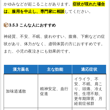
かゆみなどが起こることがあります。
症状が現れた場合
は、服用を中止し、専門家に相談
してください。
3.5.3 こんな人におすすめ
神経質、不安、不眠、疲れやすい、腹痛、下痢などの症
状があり、体力がなく、虚弱体質の方におすすめです。
また、小児の夜泣きにも効果的です。
漢方薬名
主な効能
適応症状
イライラ、不
安、不眠、肩こ
精神安定、血行
り、頭痛、冷え
加味逍遙散
促進
性、生理不順、
更年期障害、月
経前症候群