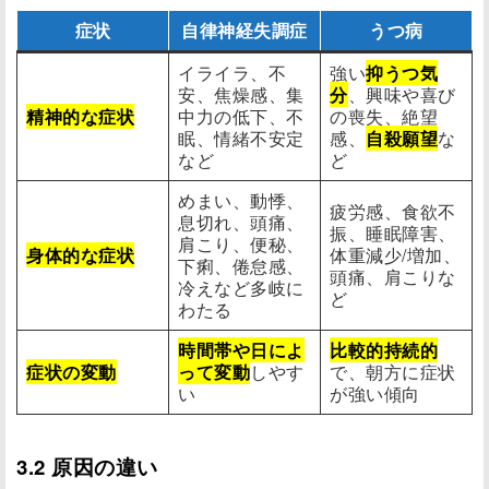
症状
自律神経失調症
うつ病
イライラ、不
強い
抑うつ気
安、焦燥感、集
分
、興味や喜び
精神的な症状
中力の低下、不
の喪失、絶望
眠、情緒不安定
感、
自殺願望
な
など
ど
めまい、動悸、
疲労感、食欲不
息切れ、頭痛、
振、睡眠障害、
肩こり、便秘、
身体的な症状
体重減少/増加、
下痢、倦怠感、
頭痛、肩こりな
冷えなど多岐に
ど
わたる
時間帯や日によ
比較的持続的
症状の変動
って変動
しやす
で、朝方に症状
い
が強い傾向
3.2 原因の違い