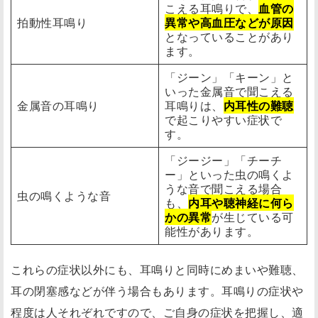
こえる耳鳴りで、
血管の
拍動性耳鳴り
異常や高血圧などが原因
となっていることがあり
ます。
「ジーン」「キーン」と
いった金属音で聞こえる
金属音の耳鳴り
耳鳴りは、
内耳性の難聴
で起こりやすい症状で
す。
「ジージー」「チーチ
ー」といった虫の鳴くよ
うな音で聞こえる場合
虫の鳴くような音
も、
内耳や聴神経に何ら
かの異常
が生じている可
能性があります。
これらの症状以外にも、耳鳴りと同時にめまいや難聴、
耳の閉塞感などが伴う場合もあります。耳鳴りの症状や
程度は人それぞれですので、ご自身の症状を把握し、適