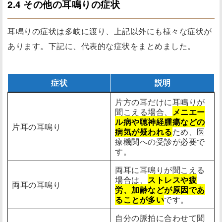
2.4 その他の耳鳴りの症状
耳鳴りの症状は多岐に渡り、上記以外にも様々な症状が
あります。下記に、代表的な症状をまとめました。
症状
説明
片方の耳だけに耳鳴りが
聞こえる場合、
メニエー
ル病や聴神経腫瘍などの
片耳の耳鳴り
病気が疑われる
ため、医
療機関への受診が必要で
す。
両耳に耳鳴りが聞こえる
場合は、
ストレスや疲
両耳の耳鳴り
労、加齢などが原因であ
ることが多い
です。
自分の脈拍に合わせて聞