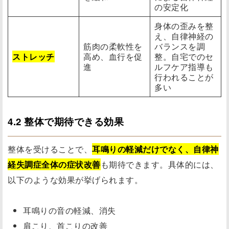
の安定化
身体の歪みを整
え、自律神経の
筋肉の柔軟性を
バランスを調
ストレッチ
高め、血行を促
整。自宅でのセ
進
ルフケア指導も
行われることが
多い
4.2 整体で期待できる効果
整体を受けることで、
耳鳴りの軽減だけでなく、自律神
経失調症全体の症状改善
も期待できます。具体的には、
以下のような効果が挙げられます。
耳鳴りの音の軽減、消失
肩こり、首こりの改善