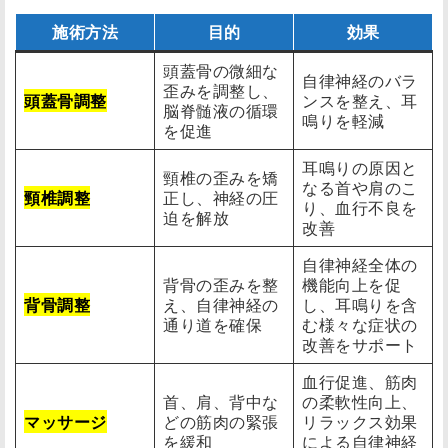
施術方法
目的
効果
頭蓋骨の微細な
自律神経のバラ
歪みを調整し、
頭蓋骨調整
ンスを整え、耳
脳脊髄液の循環
鳴りを軽減
を促進
耳鳴りの原因と
頸椎の歪みを矯
なる首や肩のこ
頸椎調整
正し、神経の圧
り、血行不良を
迫を解放
改善
自律神経全体の
背骨の歪みを整
機能向上を促
背骨調整
え、自律神経の
し、耳鳴りを含
通り道を確保
む様々な症状の
改善をサポート
血行促進、筋肉
首、肩、背中な
の柔軟性向上、
マッサージ
どの筋肉の緊張
リラックス効果
を緩和
による自律神経