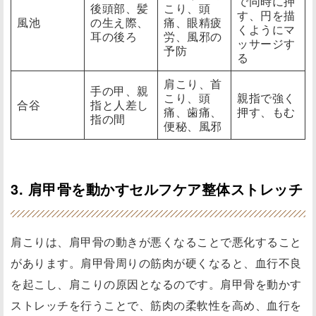
で同時に押
後頭部、髪
こり、頭
す、円を描
風池
の生え際、
痛、眼精疲
くようにマ
耳の後ろ
労、風邪の
ッサージす
予防
る
肩こり、首
手の甲、親
こり、頭
親指で強く
合谷
指と人差し
痛、歯痛、
押す、もむ
指の間
便秘、風邪
3. 肩甲骨を動かすセルフケア整体ストレッチ
肩こりは、肩甲骨の動きが悪くなることで悪化すること
があります。肩甲骨周りの筋肉が硬くなると、血行不良
を起こし、肩こりの原因となるのです。肩甲骨を動かす
ストレッチを行うことで、筋肉の柔軟性を高め、血行を