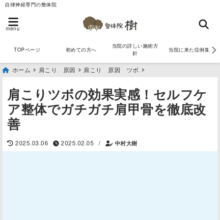
自律神経専門の整体院
menu
当院の詳しい施術方
TOPページ
初めての方へ
当院に来た症例集
針
ホーム
肩こり 原因
肩こり 原因 ツボ
肩こりツボの効果実感！セルフケ
ア整体でガチガチ肩甲骨を徹底改
善
/
2025.03.06
2025.02.05
中村大樹