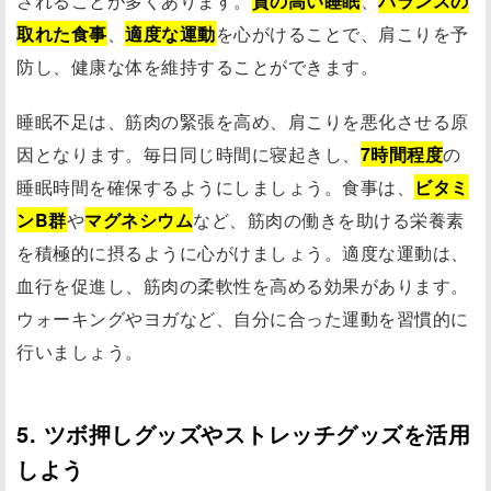
されることが多くあります。
質の高い睡眠
、
バランスの
取れた食事
、
適度な運動
を心がけることで、肩こりを予
防し、健康な体を維持することができます。
睡眠不足は、筋肉の緊張を高め、肩こりを悪化させる原
因となります。毎日同じ時間に寝起きし、
7時間程度
の
睡眠時間を確保するようにしましょう。食事は、
ビタミ
ンB群
や
マグネシウム
など、筋肉の働きを助ける栄養素
を積極的に摂るように心がけましょう。適度な運動は、
血行を促進し、筋肉の柔軟性を高める効果があります。
ウォーキングやヨガなど、自分に合った運動を習慣的に
行いましょう。
5. ツボ押しグッズやストレッチグッズを活用
しよう