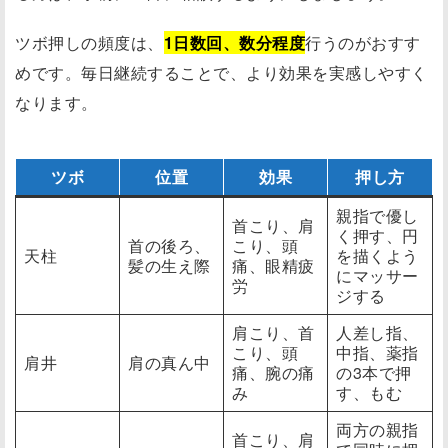
ツボ押しの頻度は、
1日数回、数分程度
行うのがおすす
めです。毎日継続することで、より効果を実感しやすく
なります。
ツボ
位置
効果
押し方
親指で優し
首こり、肩
く押す、円
首の後ろ、
こり、頭
天柱
を描くよう
髪の生え際
痛、眼精疲
にマッサー
労
ジする
肩こり、首
人差し指、
こり、頭
中指、薬指
肩井
肩の真ん中
痛、腕の痛
の3本で押
み
す、もむ
両方の親指
首こり、肩