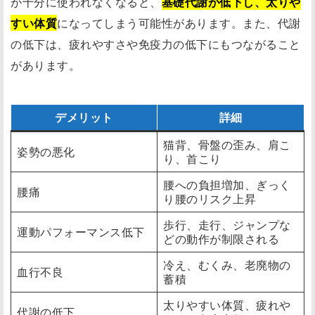
が十分に使われなくなると、
基礎代謝が低下し、太りや
すい体質
になってしまう可能性があります。また、代謝
の低下は、疲れやすさや免疫力の低下にもつながること
があります。
デメリット
詳細
猫背、骨盤の歪み、肩こ
姿勢の悪化
り、首こり
腰への負担増加、ぎっく
腰痛
り腰のリスク上昇
歩行、走行、ジャンプな
運動パフォーマンス低下
どの動作が制限される
冷え、むくみ、老廃物の
血行不良
蓄積
太りやすい体質、疲れや
代謝の低下