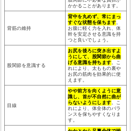
かかることがあります。
背中を丸めず、常にまっ
すぐな状態を保ちます
。
背筋の維持
お腹に軽く力を入れ、体
幹を安定させる意識を持
つと良いでしょう。
お尻を後ろに突き出すよ
うにして、股関節から曲
げる意識を持ちます
。こ
股関節を意識する
れにより、太ももの裏や
お尻の筋肉を効果的に使
えます。
やや前方を向くように意
識し、首が不自然に曲が
らないようにします
。こ
目線
れにより、体全体のバラ
ンスを保ちやすくなりま
す。
かかとから足裏全体で地