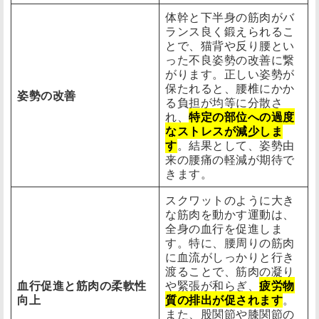
体幹と下半身の筋肉がバ
ランス良く鍛えられるこ
とで、猫背や反り腰とい
った不良姿勢の改善に繋
がります。正しい姿勢が
保たれると、腰椎にかか
姿勢の改善
る負担が均等に分散さ
れ、
特定の部位への過度
なストレスが減少しま
す
。結果として、姿勢由
来の腰痛の軽減が期待で
きます。
スクワットのように大き
な筋肉を動かす運動は、
全身の血行を促進しま
す。特に、腰周りの筋肉
に血流がしっかりと行き
渡ることで、筋肉の凝り
血行促進と筋肉の柔軟性
や緊張が和らぎ、
疲労物
向上
質の排出が促されます
。
また、股関節や膝関節の