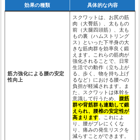
効果の種類
具体的な内容
スクワットは、お尻の筋
肉（大臀筋）、太ももの
前（大腿四頭筋）、太も
もの裏（ハムストリング
ス）といった下半身の大
きな筋肉群を効率良く鍛
えます。これらの筋肉が
強化されることで、日常
生活での動作（立ち上が
筋力強化による腰の安定
る、歩く、物を持ち上げ
性向上
るなど）における腰への
負担が軽減されます。ま
た、スクワットは体幹を
意識して行うため、
腹筋
群や背筋群も連動して鍛
えられ、腰椎の安定性が
高まります
。これによ
り、腰がブレにくくな
り、痛みの発生リスクを
減らすことができます。