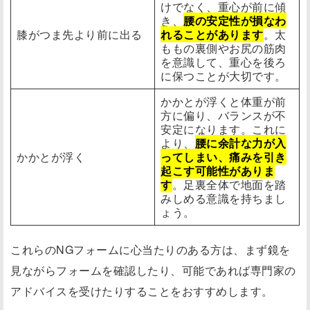
けでなく、重心が前に傾
き、
腰の安定性が損なわ
膝がつま先より前に出る
れることがあります
。太
ももの裏側やお尻の筋肉
を意識して、重心を後ろ
に保つことが大切です。
かかとが浮くと体重が前
方に偏り、バランスが不
安定になります。これに
より、
腰に余計な力が入
かかとが浮く
ってしまい、痛みを引き
起こす可能性がありま
す
。足裏全体で地面を踏
みしめる意識を持ちまし
ょう。
これらのNGフォームに心当たりのある方は、まず鏡を
見ながらフォームを確認したり、可能であれば専門家の
アドバイスを受けたりすることをおすすめします。