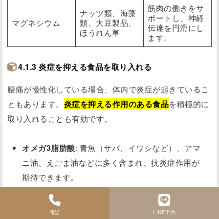
筋肉の働きをサ
ナッツ類、海藻
ポートし、神経
マグネシウム
類、大豆製品、
伝達を円滑にし
ほうれん草
ます。
4.1.3 炎症を抑える食品を取り入れる
腰痛が慢性化している場合、体内で炎症が起きているこ
ともあります。
炎症を抑える作用のある食品
を積極的に
取り入れることも有効です。
オメガ3脂肪酸
: 青魚（サバ、イワシなど）、アマ
ニ油、えごま油などに多く含まれ、抗炎症作用が
期待できます。
抗酸化作用のある野菜や果物
: 緑黄色野菜、ベリ
ー類、柑橘類などは、体内の酸化ストレスを軽減
電話
LINE予約