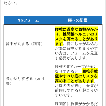
ださい。
NGフォーム
腰への影響
腰椎に過度な負担がかか
り、椎間板ヘルニアのリ
スクを高めることがあり
背中が丸まる（猫背）
ます
。特にしゃがみ込ん
だ際に背中が丸まりやす
い方は、フォームを見直
す必要があります。
腰椎のS字カーブが強く
なりすぎると、
腰椎分離
症やすべり症のリスクを
腰が反りすぎる（反り
高めることがあります
。
腰）
お腹の力が抜け、骨盤が
前傾しすぎると起こりや
すいです。
膝関節に負担がかかるだ