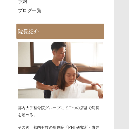
予約
ブログ一覧
院長紹介
都内大手整骨院グループにて二つの店舗で院⻑
を勤める。
その後、都内有数の整体院「PNF研究所・⻘井