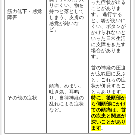
った症状が出る
りにくい、物を
ことがありま
筋力低下・感覚
持つと落として
す。 進行する
障害
しまう、皮膚の
と、箸が使いに
感覚が鈍いな
くい、ボタンが
ど。
かけられないと
いった日常生活
に支障をきたす
場合がありま
す。
首の神経の圧迫
が広範囲に及ぶ
と、これらの症
頭痛、めまい、
状が併発するこ
吐き気、耳鳴
ともあります。
その他の症状
り、自律神経の
特に、後頭部か
乱れによる症状
ら側頭部にかけ
など。
ての頭痛は、首
の疾患と関連が
深いことがあり
ます
。