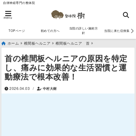
自律神経専門の整体院
menu
当院の詳しい施術方
TOPページ
初めての方へ
当院に来た症例集
針
ホーム
椎間板ヘルニア
椎間板ヘルニア 首
首の椎間板ヘルニアの原因を特定
し、痛みに効果的な生活習慣と運
動療法で根本改善！
/
2026.04.03
中村大樹