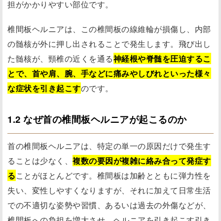
担がかかりやすい部位です。
椎間板ヘルニアは、この椎間板の線維輪が損傷し、内部
の髄核が外に押し出されることで発生します。飛び出し
た髄核が、頸椎の近くを通る
神経根や脊髄を圧迫するこ
とで、首や肩、腕、手などに痛みやしびれといった様々
な症状を引き起こす
のです。
1.2 なぜ首の椎間板ヘルニアが起こるのか
首の椎間板ヘルニアは、特定の単一の原因だけで発生す
ることは少なく、
複数の要因が複雑に絡み合って発症す
る
ことがほとんどです。椎間板は加齢とともに弾力性を
失い、変性しやすくなりますが、それに加えて日常生活
での不適切な姿勢や習慣、あるいは過去の外傷などが、
椎間板への負担を増大させ、ヘルニアを引き起こす引き