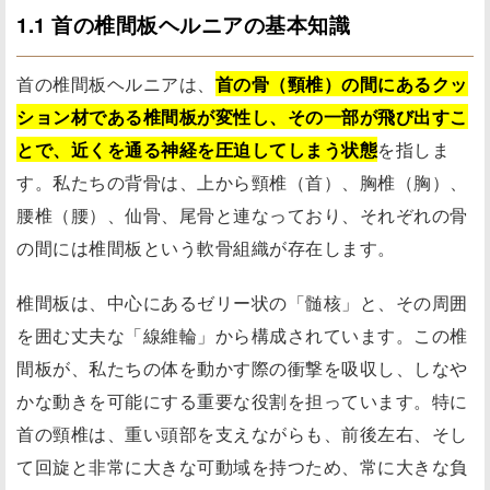
1.1 首の椎間板ヘルニアの基本知識
首の椎間板ヘルニアは、
首の骨（頸椎）の間にあるクッ
ション材である椎間板が変性し、その一部が飛び出すこ
とで、近くを通る神経を圧迫してしまう状態
を指しま
す。私たちの背骨は、上から頸椎（首）、胸椎（胸）、
腰椎（腰）、仙骨、尾骨と連なっており、それぞれの骨
の間には椎間板という軟骨組織が存在します。
椎間板は、中心にあるゼリー状の「髄核」と、その周囲
を囲む丈夫な「線維輪」から構成されています。この椎
間板が、私たちの体を動かす際の衝撃を吸収し、しなや
かな動きを可能にする重要な役割を担っています。特に
首の頸椎は、重い頭部を支えながらも、前後左右、そし
て回旋と非常に大きな可動域を持つため、常に大きな負