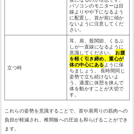
パソコンのモニターは目
線よりやや下になるよう
に配置し、首が前に傾か
ないように注意してくだ
さい。
耳、肩、股関節、くるぶ
しが一直線になるように
意識してください。
お腹
を軽く引き締め、重心が
体の中心にある
ように保
立つ時
ちましょう。 長時間同じ
姿勢で立ち続けないよ
う、適度に休憩を挟んで
体を動かすことが大切で
す。
これらの姿勢を意識することで、首や肩周りの筋肉への
負担が軽減され、椎間板への圧迫も和らげることができ
ます。