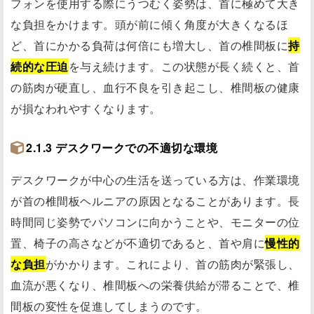
フォンを使用する際にうつむく姿勢は、首に極めて大き
な負担をかけます。頭が前に傾く角度が大きくなるほ
ど、首にかかる負荷は何倍にも増大し、首の椎間板に
持
続的な圧迫
を与え続けます。この状態が長く続くと、首
の筋肉が硬直し、血行不良を引き起こし、椎間板の健康
が損なわれやすくなります。
2.1.3 デスクワークでの不適切な環境
デスクワークが中心の生活を送っている方は、作業環境
が首の椎間板ヘルニアの原因となることがあります。長
時間同じ姿勢でパソコンに向かうことや、モニターの位
置、椅子の高さなどが不適切であると、首や肩に
慢性的
な負担
がかかります。これにより、首の筋肉が緊張し、
血流が悪くなり、椎間板への栄養供給が滞ることで、椎
間板の変性を促進してしまうのです。