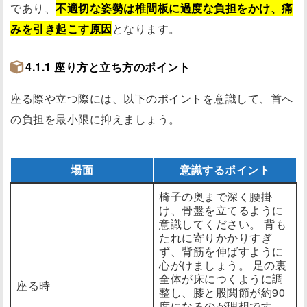
であり、
不適切な姿勢は椎間板に過度な負担をかけ、痛
みを引き起こす原因
となります。
4.1.1 座り方と立ち方のポイント
座る際や立つ際には、以下のポイントを意識して、首へ
の負担を最小限に抑えましょう。
場面
意識するポイント
椅子の奥まで深く腰掛
け、骨盤を立てるように
意識してください。 背も
たれに寄りかかりすぎ
ず、背筋を伸ばすように
心がけましょう。 足の裏
全体が床につくように調
座る時
整し、膝と股関節が約90
度になるのが理想です。