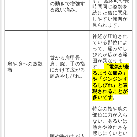
す。 起床時や長
の動きで増強す
時間同じ姿勢を
る鋭い痛み。
続けた後に悪化
しやすい傾向が
見られます。
神経が圧迫され
ている部位によ
って、痛みやし
びれが広がる範
首から肩甲骨、
囲が異なりま
肩や腕への放散
肩、腕、手の指
す。
「電気が走
痛
にかけて広がる
るような痛み」
痛みやしびれ。
や「ジンジンす
るしびれ」と表
現されることが
多いです
。
特定の指や腕の
部位に力が入ら
ない、あるいは
熱さや冷たさを
感じにくいとい
腕や手の力が入