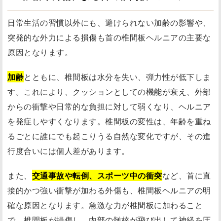
日常生活の習慣以外にも、避けられない加齢の影響や、
突発的な外力による損傷も首の椎間板ヘルニアの主要な
原因となります。
加齢
とともに、椎間板は水分を失い、弾力性が低下しま
す。これにより、クッションとしての機能が衰え、外部
からの衝撃や日常的な負担に対して弱くなり、ヘルニア
を発症しやすくなります。椎間板の変性は、年齢を重ね
るごとに誰にでも起こりうる自然な変化ですが、その進
行度合いには個人差があります。
また、
交通事故や転倒、スポーツ中の衝突
など、首に直
接的かつ強い衝撃が加わる外傷も、椎間板ヘルニアの明
確な原因となります。急激な力が椎間板に加わること
で、椎間板が損傷し、内部の髄核が飛び出して神経を圧