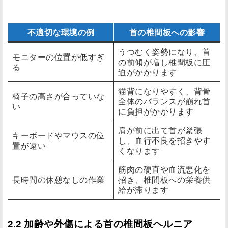
不適切な環境の例
首の椎間板への影響
うつむく姿勢になり、首
モニターの位置が低すぎ
の前傾が増し椎間板に圧
る
迫がかかります
猫背になりやすく、背骨
椅子の高さが合っていな
全体のバランスが崩れ首
い
に負担がかかります
肩が前に出て首が緊張
キーボードやマウスの位
し、血行不良を招きやす
置が遠い
くなります
筋肉の硬直や血流悪化を
長時間の休憩なしの作業
招き、椎間板への栄養供
給が滞ります
2.2 加齢や外傷による首の椎間板ヘルニア