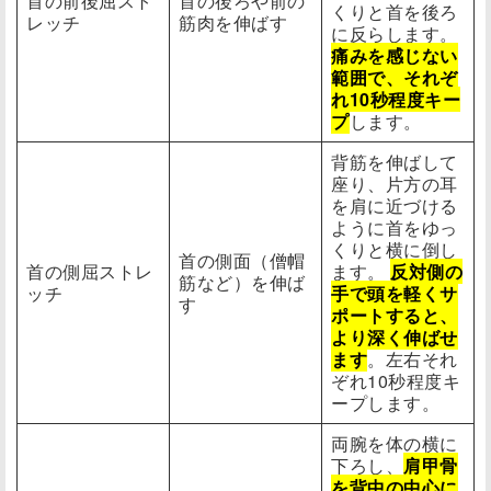
首の前後屈スト
首の後ろや前の
くりと首を後ろ
レッチ
筋肉を伸ばす
に反らします。
痛みを感じない
範囲で、それぞ
れ10秒程度キー
プ
します。
背筋を伸ばして
座り、片方の耳
を肩に近づける
ように首をゆっ
くりと横に倒し
首の側面（僧帽
首の側屈ストレ
ます。
反対側の
筋など）を伸ば
ッチ
手で頭を軽くサ
す
ポートすると、
より深く伸ばせ
ます
。左右それ
ぞれ10秒程度キ
ープします。
両腕を体の横に
下ろし、
肩甲骨
を背中の中心に