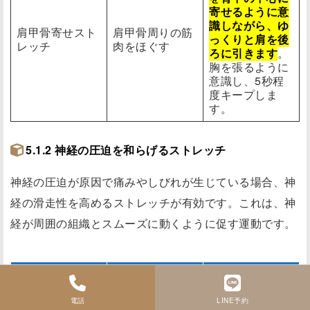
寄せるように意
識しながら、ゆ
肩甲骨寄せスト
肩甲骨周りの筋
っくりと肩を後
レッチ
肉をほぐす
ろに引きます
。
胸を張るように
意識し、5秒程
度キープしま
す。
5.1.2 神経の圧迫を和らげるストレッチ
神経の圧迫が原因で痛みやしびれが生じている場合、神
経の滑走性を高めるストレッチが有効です。これは、神
経が周囲の組織とスムーズに動くように促す運動です。
ストレッチの種
目的
方法
類
電話
LINE予約