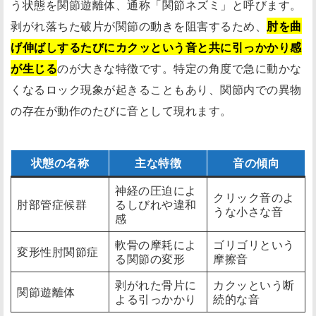
う状態を関節遊離体、通称「関節ネズミ」と呼びます。
剥がれ落ちた破片が関節の動きを阻害するため、
肘を曲
げ伸ばしするたびにカクッという音と共に引っかかり感
が生じる
のが大きな特徴です。特定の角度で急に動かな
くなるロック現象が起きることもあり、関節内での異物
の存在が動作のたびに音として現れます。
状態の名称
主な特徴
音の傾向
神経の圧迫によ
クリック音のよ
肘部管症候群
るしびれや違和
うな小さな音
感
軟骨の摩耗によ
ゴリゴリという
変形性肘関節症
る関節の変形
摩擦音
剥がれた骨片に
カクッという断
関節遊離体
よる引っかかり
続的な音