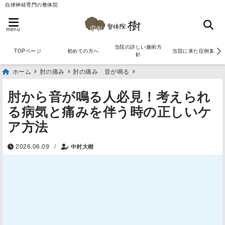
自律神経専門の整体院
menu
当院の詳しい施術方
TOPページ
初めての方へ
当院に来た症例集
針
ホーム
肘の痛み
肘の痛み 音が鳴る
肘から音が鳴る人必見！考えられ
る病気と痛みを伴う時の正しいケ
ア方法
/
2026.06.09
中村大樹