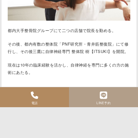
都内大手整骨院グループにて二つの店舗で院⻑を勤める。
その後、都内有数の整体院「PNF研究所・⻘井筋整復院」にて修
行し、その後三鷹に
自律神経専門 整体院 樹【ITSUKI】
を開院。
現在は10年の臨床経験を活かし、自律神経を専門に多くの方の施
術にあたる。
電話
LINE予約