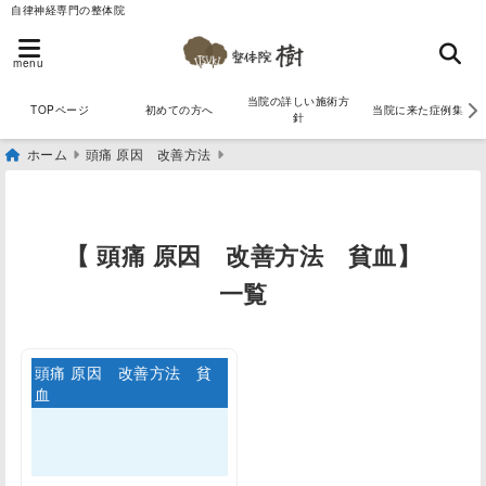
自律神経専門の整体院
menu
当院の詳しい施術方
TOPページ
初めての方へ
当院に来た症例集
針
ホーム
頭痛 原因 改善方法
【 頭痛 原因 改善方法 貧血】
一覧
頭痛 原因 改善方法 貧
血