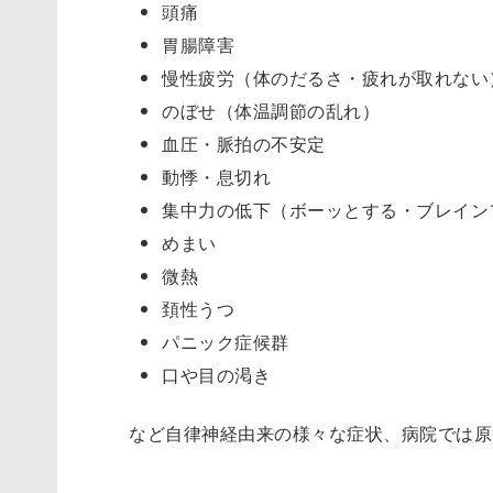
頭痛
胃腸障害
慢性疲労（体のだるさ・疲れが取れない
のぼせ（体温調節の乱れ）
血圧・脈拍の不安定
動悸・息切れ
集中力の低下（ボーッとする・ブレイン
めまい
微熱
頚性うつ
パニック症候群
口や目の渇き
など自律神経由来の様々な症状、病院では原