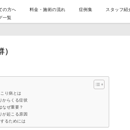
ての方へ
料金・施術の流れ
症例集
スタッフ紹
グ一覧
群）
首こり病とは
りからくる症状
はなぜ重要？
りが起こる原因
善するためには