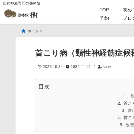
自律神経専門の整体院
TOP
初め
予約
ブロ
ホーム
首こり病（頸性神経筋症候
2025.10.24
2024.11.15
/
user
目次
首こ
首
首こ
改