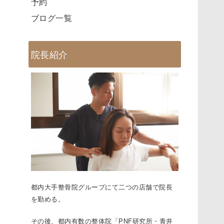
予約
ブログ一覧
院長紹介
都内大手整骨院グループにて二つの店舗で院⻑
を勤める。
その後、都内有数の整体院「PNF研究所・⻘井