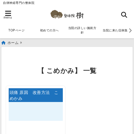
自律神経専門の整体院
menu
当院の詳しい施術方
TOPページ
初めての方へ
当院に来た症例集
針
ホーム
【 こめかみ】 一覧
頭痛 原因 改善方法 こ
めかみ