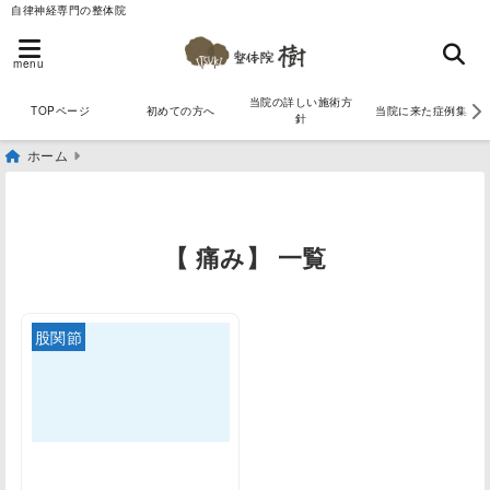
自律神経専門の整体院
menu
当院の詳しい施術方
TOPページ
初めての方へ
当院に来た症例集
針
ホーム
【 痛み】 一覧
股関節