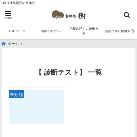
自律神経専門の整体院
menu
当院の詳しい施術方
TOPページ
初めての方へ
当院に来た症例集
針
ホーム
【 診断テスト】 一覧
未分類