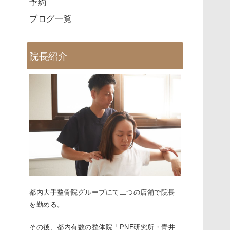
予約
ブログ一覧
院長紹介
都内大手整骨院グループにて二つの店舗で院⻑
を勤める。
その後、都内有数の整体院「PNF研究所・⻘井