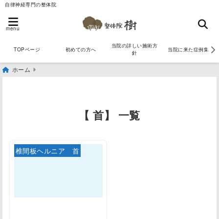
自律神経専門の整体院
menu
当院の詳しい施術方
TOPページ
初めての方へ
当院に来た症例集
針
ホーム
【 首】 一覧
椎間板ヘルニア 首